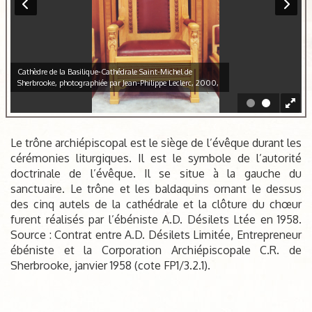
Cathèdre de la Basilique-Cathédrale Saint-Michel de
Sherbrooke, photographiée par Jean-Philippe Leclerc, 2000,
Le trône archiépiscopal est le siège de l’évêque durant les
cérémonies liturgiques. Il est le symbole de l’autorité
doctrinale de l’évêque. Il se situe à la gauche du
sanctuaire. Le trône et les baldaquins ornant le dessus
des cinq autels de la cathédrale et la clôture du chœur
furent réalisés par l’ébéniste A.D. Désilets Ltée en 1958.
Source : Contrat entre A.D. Désilets Limitée, Entrepreneur
ébéniste et la Corporation Archiépiscopale C.R. de
Sherbrooke, janvier 1958 (cote FP1/3.2.1).