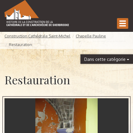
Affic
la
Construction Cathédrale Saint-Michel
Chapelle Pauline
navi
Restauration
Dans cette catégorie
Restauration